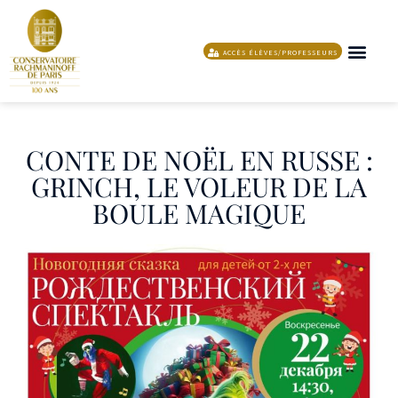
ACCÈS ÉLÈVES/PROFESSEURS
L’ÉCOLE DE MUSIQUE ET DE DANSE
PROGRAMME ET ACTION
SOUTENIR LE
CONTE DE NOËL EN RUSSE :
GRINCH, LE VOLEUR DE LA
BOULE MAGIQUE